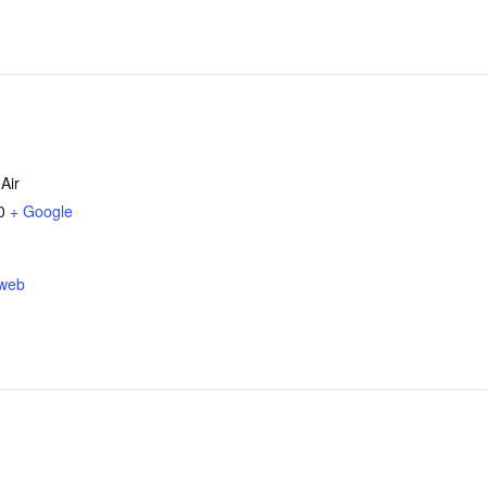
Air
0
+ Google
 web